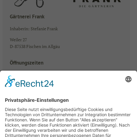
Gärtnerei Frank
Inhaberin: Stefanie Frank
Weiler 27
D-87538 Fischen im Allgäu
Öffnungszeiten
Mo – Fr: 08.00 – 18.00 Uhr
Samstag: 08.00 – 13.00 Uhr
abweichende Öffnungszeiten bei Veranstaltungen findet ihr
aktuell auf Instagram und Facebook
Instagram
Facebook
#gaertnereifrank