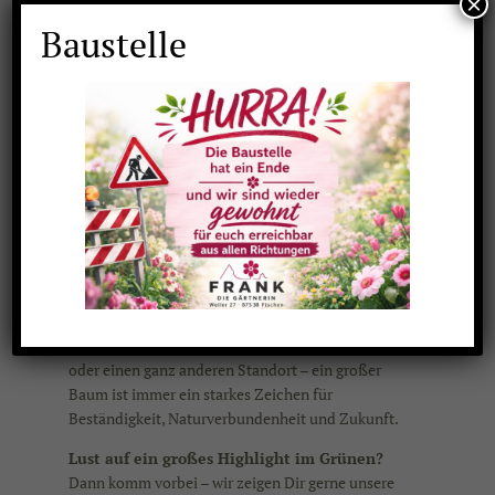
×
Baustelle
Unser Rundum-Service für Deinen XXL-
Baum umfasst:
Persönliche Beratung und Auswahl in
unserer Baumschule
Organisation von Transport und Lieferung
Fachgerechtes Einpflanzen inkl.
Pflanzschnitt und Befestigung
Tipps zur anschließenden Pflege, damit
Dein Baum gut anwächst
Ob für Deinen
Hausgarten
, das
Firmengelände
oder einen ganz anderen Standort – ein großer
Baum ist immer ein starkes Zeichen für
Beständigkeit, Naturverbundenheit und Zukunft.
Lust auf ein großes Highlight im Grünen?
Dann komm vorbei – wir zeigen Dir gerne unsere