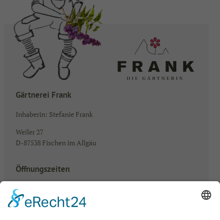
Gärtnerei Frank
Inhaberin: Stefanie Frank
Weiler 27
D-87538 Fischen im Allgäu
Öffnungszeiten
Mo – Fr: 08.00 – 18.00 Uhr
Samstag: 08.00 – 13.00 Uhr