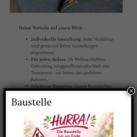
Deine Vorteile auf einen Blick:
Individuelle Gestaltung
: Jeder Workshop
wird genau auf Deine Vorstellungen
abgestimmt.
Für jeden Anlass
: Ob Weihnachtsfeier,
Geburtstag, Junggesellinnenabschied oder
Teamevent – wir bieten den perfekten
Rahmen.
Erfahrene Experten
: Unsere floristischen
×
Profis begleiten Dich Schritt für Schritt und
Baustelle
stehen Dir mit Rat und Tat zur Seite.
Kreativer Spaß für alle
: Vom Anfänger
bis zum Fortgeschrittenen – bei uns kann
jeder mitmachen und etwas Einzigartiges
erschaffen.