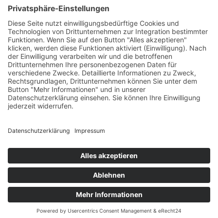
abweichende Öffnungszeiten bei Veranstaltungen findet ihr
aktuell auf Instagram und Facebook
Instagram
Facebook
#gaertnereifrank
Tel.: +49 (0) 83 26 | 97 80
info@gaertnerei-frank.de
Kontakt
|
Impressum
|
Datenschutz