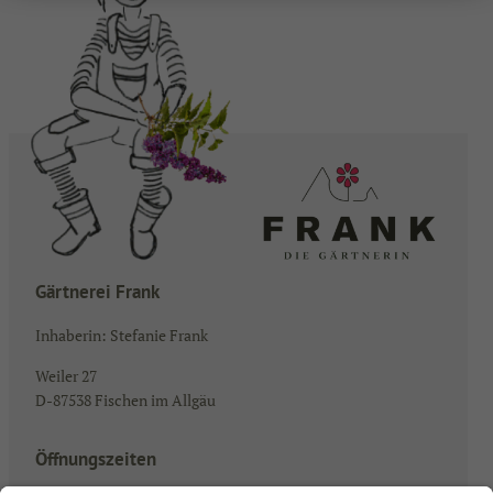
Gärtnerei Frank
Inhaberin: Stefanie Frank
Weiler 27
D-87538 Fischen im Allgäu
Öffnungszeiten