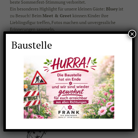
beste Sommerfest-Stimmung verbreitet.
Ein besonderes Highlight für unsere kleinen Gäste:
Bluey
ist
zu Besuch! Beim
Meet & Greet
können Kinder ihre
Lieblingsfigur treffen, Fotos machen und unvergessliche
Erinnerungen sammeln.
×
Samstag, 11. Juli | 10:00 – 16:00
Baustelle
Uhr
Am Samstag erwartet Sie ein abwechslungsreicher
Familientag. Beim
großen Zirkus-Workshop für Kinder
dürfen kleine Artistinnen und Artisten verschiedene
Zirkuskünste ausprobieren und jede Menge Spaß erleben.
Auch an diesem Tag ist
Bluey
wieder beim
Meet & Greet
dabei und freut sich auf viele kleine und große Fans.
Ob mit Familie, Freunden oder Nachbarn – genießen Sie
zwei entspannte Sommertage mit Musik, Unterhaltung und
vielen schönen Momenten in unserer Gärtnerei.
Wir freuen uns auf Ihren Besuch!