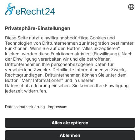
Mo – Fr: 08.00 – 18.00 Uhr
Samstag: 08.00 – 13.00 Uhr
abweichende Öffnungszeiten bei Veranstaltungen findet ihr
aktuell auf Instagram und Facebook
Instagram
Facebook
#gaertnereifrank
Tel.: +49 (0) 83 26 | 97 80
info@gaertnerei-frank.de
Kontakt
|
Impressum
|
Datenschutz