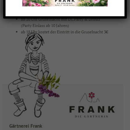
fire.2.soul ab 17 Uhr mit anschließender Feuershow
um 19:00 Uhr
ab 20 Uhr Gruselnacht mit DJ, Party & Drinks
(Party Einlass ab 10 Jahren)
ab 18 Uhr kostet der Eintritt in die Gruselnacht 3€
Gärtnerei Frank