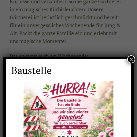
Kürbisse und verzaubern so die ganze Gärtnerei
in ein magisches Kürbisleuchten. Unsere
Gärtnerei ist herbstlich geschmückt und bereit
für ein unvergessliches Wochenende für Jung &
Alt. Packt die ganze Familie ein und erlebt mit
uns magische Momente!
Das erwartet euch am Wochenende:
×
Kürbisschnitzen für Jung & Alt
Baustelle
Jede Menge leuchtender Kürbisse in der ganzen
Gärtnerei, sobald es dunkel ist
Kinderschminken
Lustige & gruselige Kürbisfiguren entdecken
Leckere Essen & Trinken
bis 20 Uhr Pflanzen- & Dekoshopping
Freitag:
Zauberer Thomasius (14:01 & 17:01 Uhr)
Samstag: