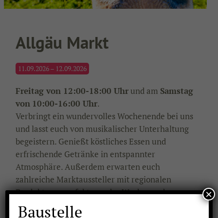
Allgäu Markt
11.09.2026 – 12.09.2026
Freitag von 12:00-18:00 Uhr
und am
Samstag
von
10:00-16:00 Uhr
.
Verbringt ein wundervolles Wochenende bei uns
und lasst euch von musikalischer Unterhaltung
begeistern. Genießt köstliches Essen und
erfrischende Getränke in entspannter
Atmosphäre. Außerdem erwarten euch
zahlreiche Marktaussteller mit regionalen
Produkten – perfekt, um das Wochenende zu
×
genießen und das eine oder andere Schätzchen
Baustelle
für euren Garten oder Zuhause zu entdecken.